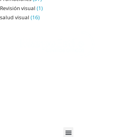
Revisión visual
(1)
salud visual
(16)
967 216 318
C/ Tesifonte Gallego. 6. Albacete
967 50 20 88
C/ Hermanos Jiménez. 9. Albacete
Sobre Marpe Estilo